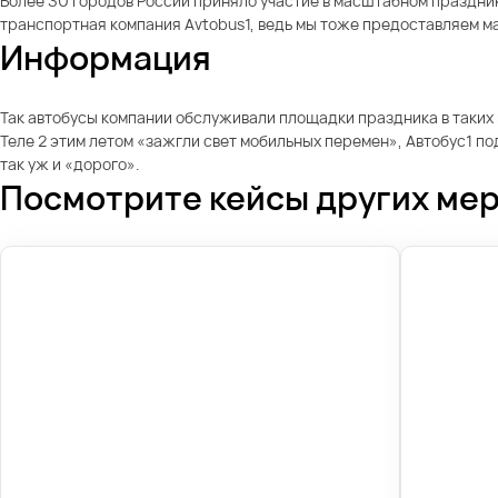
Более 30 городов России приняло участие в масштабном праздник
транспортная компания Avtobus1, ведь мы тоже предоставляем м
Информация
Так автобусы компании обслуживали площадки праздника в таких г
Теле 2 этим летом «зажгли свет мобильных перемен», Автобус1 по
так уж и «дорого».
Посмотрите кейсы других ме