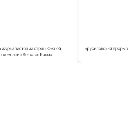
а журналистов из стран Южной
Брусиловский прорыв
т компании Solupres Russia