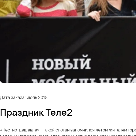
Дата заказа: июль 2015
Праздник Теле2
«Честно-дешевле» - такой слоган запомнился летом жителям горо