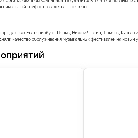
е, организованном компанией. Не удивительно, что основным пар
аксимальный комфорт за адекватные цены.
ородах, как Екатеринбург, Пермь, Нижний Тагил, Тюмень, Курган 
дняли качество обслуживания музыкальных фестивалей на новый уро
роприятий