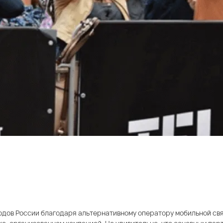
дов России благодаря альтернативному оператору мобильной связ