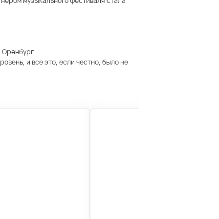
тнером музыкального фестиваля стала
и Оренбург.
вень, и все это, если честно, было не